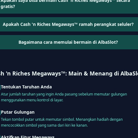
Apakah saya bisa bermain Cash 'n Riches Megaways™ secara
gratis?
Apakah Cash 'n Riches Megaways™ ramah perangkat seluler?
Bagaimana cara memulai bermain di AlbaSlot?
h 'n Riches Megaways™: Main & Menang di AlbaSl
Tentukan Taruhan Anda
Atur jumlah taruhan yang ingin Anda pasang sebelum memutar gulungan
menggunakan menu kontrol di layar.
Putar Gulungan
Tekan tombol putar untuk memutar simbol. Menangkan hadiah dengan
mencocokkan simbol yang sama dari kiri ke kanan.
Aktifkan Fitur Megaways