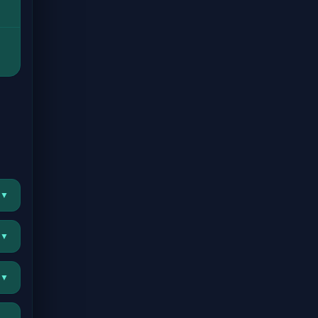
▼
▼
▼