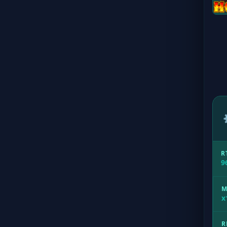
R
9
M
x
R