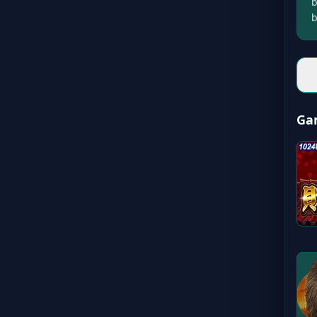
b
b
Ga