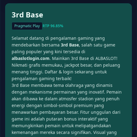
▶
3rd Base
Pragmatic Play
RTP 96.85%
Selamat datang di pengalaman gaming yang
mendebarkan bersama
3rd Base
, salah satu game
paling populer yang kini tersedia di
albaslotlogin.com
. Mainkan 3rd Base di ALBASLOT!
Nikmati grafis memukau, jackpot besar, dan peluang
menang tinggi. Daftar & login sekarang untuk
pengalaman gaming terbaik!
3rd Base membawa tema olahraga yang dinamis
dengan mekanisme permainan yang inovatif. Pemain
akan dibawa ke dalam atmosfer stadion yang penuh
energi dengan simbol-simbol premium yang
menawarkan pembayaran besar. Fitur unggulan dari
game ini adalah putaran bonus interaktif yang
memungkinkan pemain untuk melipatgandakan
kemenangan mereka secara signifikan. Visual yang