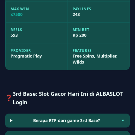
MAX WIN
PAYLINES
x7500
243
REELS
MIN BET
5x3
Rp 200
PROVIDER
FEATURES
Pragmatic Play
Free Spins, Multiplier,
Wilds
3rd Base: Slot Gacor Hari Ini di ALBASLOT
❓
Login
Berapa RTP dari game 3rd Base?
▼