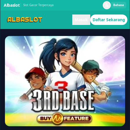
Albaslot
Slot Gacor Terpercaya
Bahasa
Masuk
Daftar Sekarang