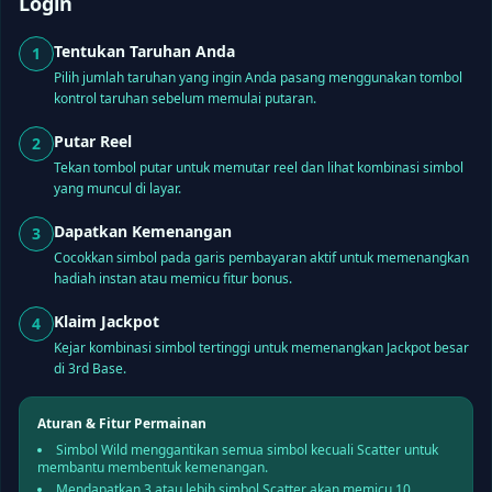
Login
Tentukan Taruhan Anda
1
Pilih jumlah taruhan yang ingin Anda pasang menggunakan tombol
kontrol taruhan sebelum memulai putaran.
Putar Reel
2
Tekan tombol putar untuk memutar reel dan lihat kombinasi simbol
yang muncul di layar.
Dapatkan Kemenangan
3
Cocokkan simbol pada garis pembayaran aktif untuk memenangkan
hadiah instan atau memicu fitur bonus.
Klaim Jackpot
4
Kejar kombinasi simbol tertinggi untuk memenangkan Jackpot besar
di 3rd Base.
Aturan & Fitur Permainan
Simbol Wild menggantikan semua simbol kecuali Scatter untuk
membantu membentuk kemenangan.
Mendapatkan 3 atau lebih simbol Scatter akan memicu 10