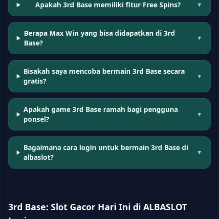
Apakah 3rd Base memiliki fitur Free Spins?
▼
Berapa Max Win yang bisa didapatkan di 3rd
▼
Base?
Bisakah saya mencoba bermain 3rd Base secara
▼
gratis?
Apakah game 3rd Base ramah bagi pengguna
▼
ponsel?
Bagaimana cara login untuk bermain 3rd Base di
▼
albaslot?
3rd Base: Slot Gacor Hari Ini di ALBASLOT