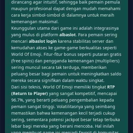
dirancang agar intuitif, sehingga baik pemain pemula
maupun profesional dapat dengan mudah memahami
cara kerja simbol-simbol di dalamnya untuk meraih
kemenangan maksimal.
Keunggulan utama dari game ini adalah integrasinya
yang mulus di platform
albaslot
. Para pemain sering
mencari
albaslot login
karena stabilitas server dan
kemudahan akses ke game-game berkualitas seperti
World Of Emoji. Fitur-fitur bonus seperti putaran gratis
(free spins) dan pengganda kemenangan (multipliers)
sering muncul secara tak terduga, memberikan
peluang besar bagi pemain untuk meningkatkan saldo
mereka secara signifikan dalam waktu singkat.
Dari sisi teknis, World Of Emoji memiliki tingkat
RTP
(Return to Player)
yang sangat kompetitif, mencapai
96.7%, yang berarti peluang pengembalian kepada
pemain sangat tinggi. Volatilitasnya yang seimbang
memastikan bahwa kemenangan kecil terjadi cukup
sering, sementara potensi jackpot besar tetap terbuka
lebar bagi mereka yang berani mencoba. Hal inilah
yang membuat game ini menjadi favorit di komunitas