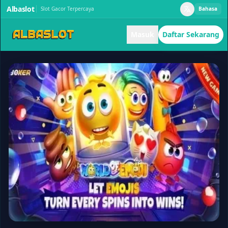
Albaslot
Slot Gacor Terpercaya
Bahasa
Masuk
Daftar Sekarang