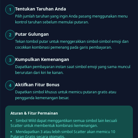
Tentukan Taruhan Anda
1
Pilih jumlah taruhan yang ingin Anda pasang menggunakan menu
kontrol taruhan sebelum memulai putaran.
Putar Gulungan
2
Tekan tombol putar untuk menggerakkan simbol-simbol emoji dan
cocokkan kombinasi pemenang pada garis pembayaran.
Kumpulkan Kemenangan
3
Dapatkan pembayaran instan saat simbol emoji yang sama muncul
berurutan dari kiri ke kanan.
Aktifkan Fitur Bonus
4
Dapatkan simbol khusus untuk memicu putaran gratis atau
pengganda kemenangan besar.
Aturan & Fitur Permainan
Simbol Wild dapat menggantikan semua simbol lain kecuali
Scatter untuk membentuk kombinasi kemenangan.
Mendapatkan 3 atau lebih simbol Scatter akan memicu 10
Putaran Gratis secara otomatis.