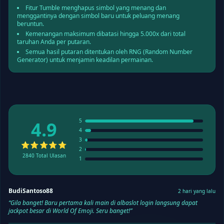
Fitur Tumble menghapus simbol yang menang dan
menggantinya dengan simbol baru untuk peluang menang
beruntun.
Kemenangan maksimum dibatasi hingga 5.000x dari total
taruhan Anda per putaran.
Semua hasil putaran ditentukan oleh RNG (Random Number
Generator) untuk menjamin keadilan permainan.
5
4.9
4
3
⭐⭐⭐⭐⭐
2
2840 Total Ulasan
1
BudiSantoso88
2 hari yang lalu
“Gila banget! Baru pertama kali main di albaslot login langsung dapat
jackpot besar di World Of Emoji. Seru banget!”