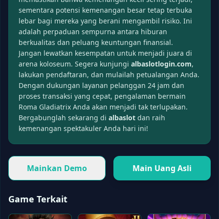
sementara potensi kemenangan besar tetap terbuka
lebar bagi mereka yang berani mengambil risiko. Ini
adalah perpaduan sempurna antara hiburan
berkualitas dan peluang keuntungan finansial.
Jangan lewatkan kesempatan untuk menjadi juara di
arena koloseum. Segera kunjungi
albaslotlogin.com
,
lakukan pendaftaran, dan mulailah petualangan Anda.
Dengan dukungan layanan pelanggan 24 jam dan
proses transaksi yang cepat, pengalaman bermain
Roma Gladiatrix Anda akan menjadi tak terlupakan.
Bergabunglah sekarang di
albaslot
dan raih
kemenangan spektakuler Anda hari ini!
Mainkan Demo
Main Uang Asli
Game Terkait