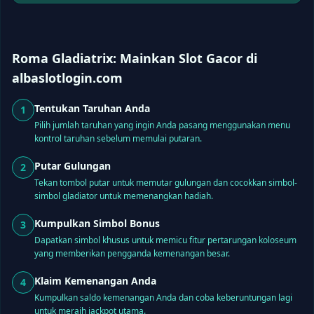
Roma Gladiatrix: Mainkan Slot Gacor di
albaslotlogin.com
Tentukan Taruhan Anda
1
Pilih jumlah taruhan yang ingin Anda pasang menggunakan menu
kontrol taruhan sebelum memulai putaran.
Putar Gulungan
2
Tekan tombol putar untuk memutar gulungan dan cocokkan simbol-
simbol gladiator untuk memenangkan hadiah.
Kumpulkan Simbol Bonus
3
Dapatkan simbol khusus untuk memicu fitur pertarungan koloseum
yang memberikan pengganda kemenangan besar.
Klaim Kemenangan Anda
4
Kumpulkan saldo kemenangan Anda dan coba keberuntungan lagi
untuk meraih jackpot utama.