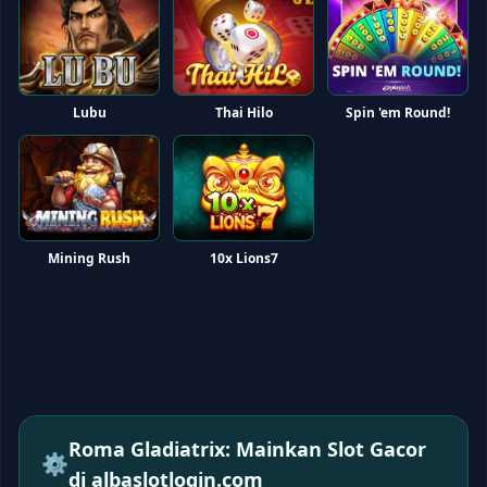
Lubu
Thai Hilo
Spin 'em Round!
Mining Rush
10x Lions7
Roma Gladiatrix: Mainkan Slot Gacor
⚙️
di albaslotlogin.com