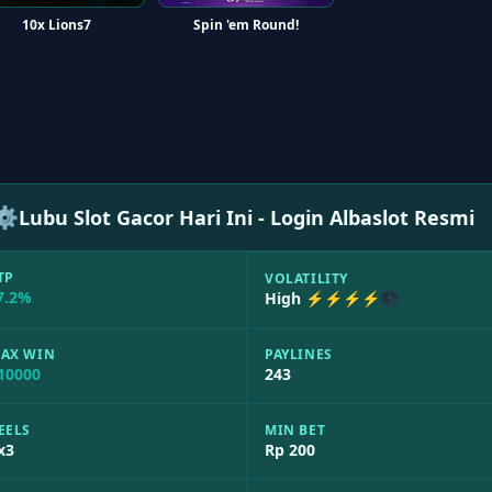
10x Lions7
Spin 'em Round!
⚙️
Lubu Slot Gacor Hari Ini - Login Albaslot Resmi
TP
VOLATILITY
7.2%
High ⚡⚡⚡⚡🌑
AX WIN
PAYLINES
10000
243
EELS
MIN BET
x3
Rp 200