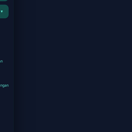
▼
an
angan