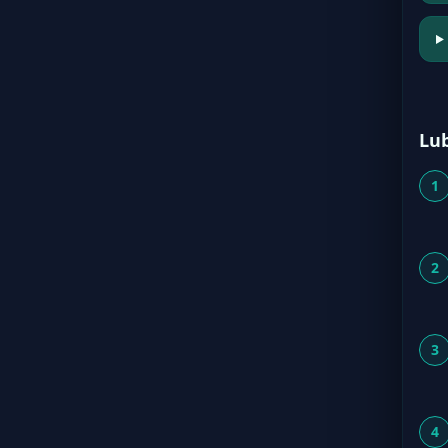
Lub
1
2
3
4