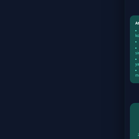
A
k
s
ya
me