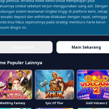
agi pemula, tersedia mode demo untuk mempelajari pola
eluarnya simbol sebelum terjun menggunakan uang asli. Dengan
ukungan sistem keamanan tingkat tinggi di platform kami, setiap
ransaksi deposit dan withdraw dilakukan dengan cepat, sehingga
nda bisa fokus sepenuhnya pada strategi memburu harta karun
usim dingin ini.
Coba Demo
Main Sekarang
me Populer Lainnya
Epic Of Thor
Gold Volcano 2
Wedding Fantasy