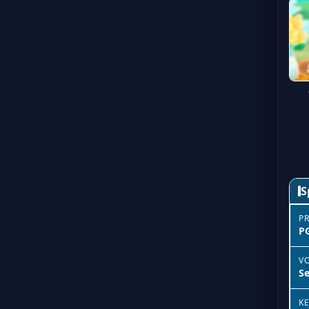
S
P
PG
VO
S
K