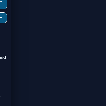
▼
▼
ombol
k