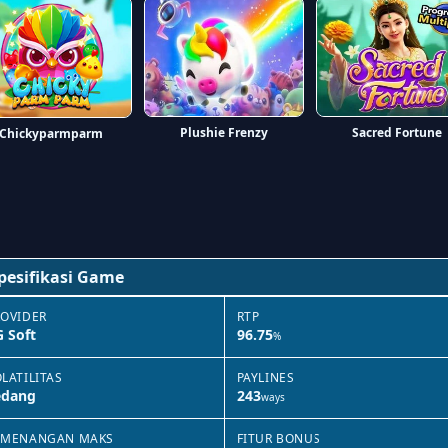
Plushie Frenzy
Sacred Fortune
Chickyparmparm
pesifikasi Game
ROVIDER
RTP
 Soft
96.75
%
LATILITAS
PAYLINES
edang
243
ways
EMENANGAN MAKS
FITUR BONUS