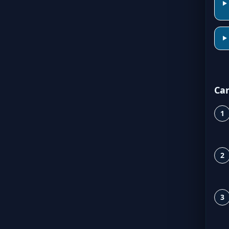
Ca
1
2
3