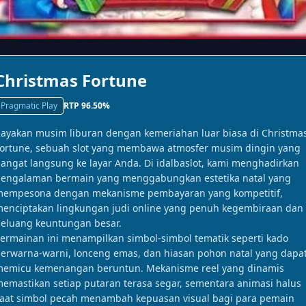
▶
Christmas Fortune
Pragmatic Play
RTP 96.50%
ayakan musim liburan dengan kemeriahan luar biasa di Christma
ortune, sebuah slot yang membawa atmosfer musim dingin yang
angat langsung ke layar Anda. Di idalbaslot, kami menghadirkan
engalaman bermain yang menggabungkan estetika natal yang
empesona dengan mekanisme pembayaran yang kompetitif,
enciptakan lingkungan judi online yang penuh kegembiraan dan
eluang keuntungan besar.
ermainan ini menampilkan simbol-simbol tematik seperti kado
erwarna-warni, lonceng emas, dan hiasan pohon natal yang dapa
emicu kemenangan beruntun. Mekanisme reel yang dinamis
emastikan setiap putaran terasa segar, sementara animasi halus
aat simbol pecah menambah kepuasan visual bagi para pemain