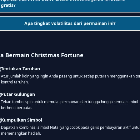
gratis?
Apa tingkat volatilitas dari permainan ini?
ra Bermain Christmas Fortune
Tentukan Taruhan
Atur jumlah koin yang ingin Anda pasang untuk setiap putaran menggunakan t
kontrol taruhan.
Putar Gulungan
Tekan tombol spin untuk memulai permainan dan tunggu hingga semua simbol
berhenti berputar.
Kumpulkan Simbol
Dapatkan kombinasi simbol Natal yang cocok pada garis pembayaran aktif untu
memenangkan hadiah.