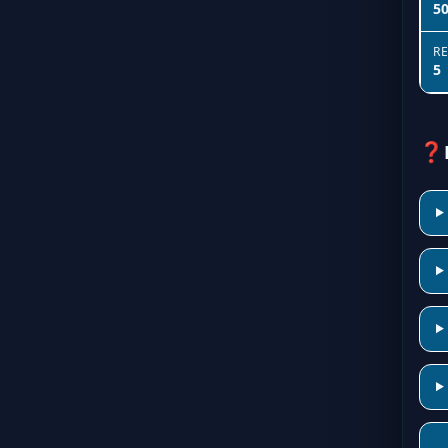
5
RE
5
❓