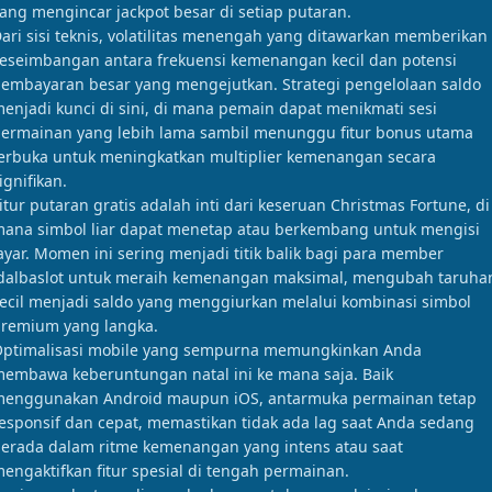
ang mengincar jackpot besar di setiap putaran.
ari sisi teknis, volatilitas menengah yang ditawarkan memberikan
eseimbangan antara frekuensi kemenangan kecil dan potensi
embayaran besar yang mengejutkan. Strategi pengelolaan saldo
enjadi kunci di sini, di mana pemain dapat menikmati sesi
ermainan yang lebih lama sambil menunggu fitur bonus utama
erbuka untuk meningkatkan multiplier kemenangan secara
ignifikan.
itur putaran gratis adalah inti dari keseruan Christmas Fortune, di
ana simbol liar dapat menetap atau berkembang untuk mengisi
ayar. Momen ini sering menjadi titik balik bagi para member
dalbaslot untuk meraih kemenangan maksimal, mengubah taruha
ecil menjadi saldo yang menggiurkan melalui kombinasi simbol
remium yang langka.
ptimalisasi mobile yang sempurna memungkinkan Anda
embawa keberuntungan natal ini ke mana saja. Baik
enggunakan Android maupun iOS, antarmuka permainan tetap
esponsif dan cepat, memastikan tidak ada lag saat Anda sedang
erada dalam ritme kemenangan yang intens atau saat
engaktifkan fitur spesial di tengah permainan.