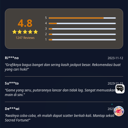
5
4.8
4
3
⭐⭐⭐⭐⭐
2
1247 Reviews
1
Ri***no
2023-11-12
“Grafiknya bagus banget dan sering kasih jackpot besar. Rekomendasi buat
yang cari hoki!”
Su***to
2023-11-15
“Game yang seru, putarannya lancar dan tidak lag. Sangat memuaskan
main di sini.”
De***wi
2023-11-18
“Awalnya coba-coba, eh malah dapat scatter berkali-kali. Mantap sekali
Sacred Fortune!”