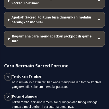
▼
Sacred Fortune?
Apakah Sacred Fortune bisa dimainkan melalui
▼
perangkat mobile?
Bagaimana cara mendapatkan jackpot di game
▼
ini?
Cara Bermain Sacred Fortune
Tentukan Taruhan
1
Atur jumlah koin atau taruhan Anda menggunakan tombol kontrol
yang tersedia sebelum memulai putaran.
Putar Gulungan
2
Tekan tombol spin untuk memutar gulungan dan tunggu hingga
semua simbol berhenti berputar sepenuhnya.