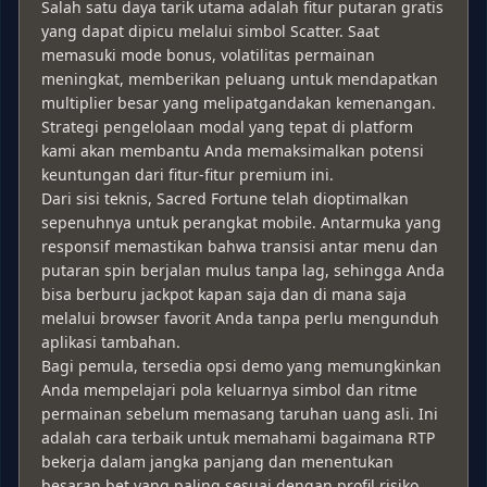
Salah satu daya tarik utama adalah fitur putaran gratis
yang dapat dipicu melalui simbol Scatter. Saat
memasuki mode bonus, volatilitas permainan
meningkat, memberikan peluang untuk mendapatkan
multiplier besar yang melipatgandakan kemenangan.
Strategi pengelolaan modal yang tepat di platform
kami akan membantu Anda memaksimalkan potensi
keuntungan dari fitur-fitur premium ini.
Dari sisi teknis, Sacred Fortune telah dioptimalkan
sepenuhnya untuk perangkat mobile. Antarmuka yang
responsif memastikan bahwa transisi antar menu dan
putaran spin berjalan mulus tanpa lag, sehingga Anda
bisa berburu jackpot kapan saja dan di mana saja
melalui browser favorit Anda tanpa perlu mengunduh
aplikasi tambahan.
Bagi pemula, tersedia opsi demo yang memungkinkan
Anda mempelajari pola keluarnya simbol dan ritme
permainan sebelum memasang taruhan uang asli. Ini
adalah cara terbaik untuk memahami bagaimana RTP
bekerja dalam jangka panjang dan menentukan
besaran bet yang paling sesuai dengan profil risiko