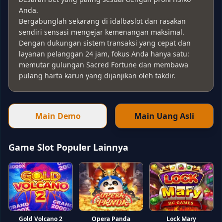
Anda.
Bergabunglah sekarang di idalbaslot dan rasakan
sendiri sensasi mengejar kemenangan maksimal.
Dengan dukungan sistem transaksi yang cepat dan
layanan pelanggan 24 jam, fokus Anda hanya satu:
memutar gulungan Sacred Fortune dan membawa
pulang harta karun yang dijanjikan oleh takdir.
Main Demo
Main Uang Asli
Game Slot Populer Lainnya
Gold Volcano 2
Opera Panda
Lock Mary