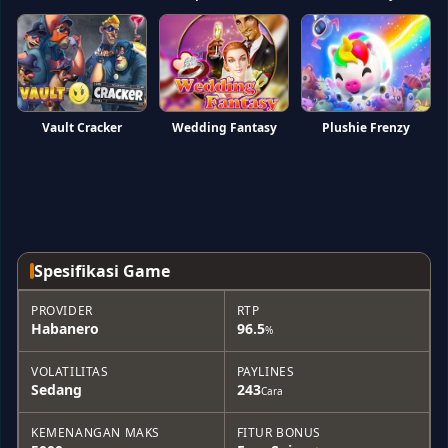
Vault Cracker
Plushie Frenzy
Wedding Fantasy
Spesifikasi Game
PROVIDER
RTP
Habanero
96.5
%
VOLATILITAS
PAYLINES
Sedang
243
Cara
KEMENANGAN MAKS
FITUR BONUS