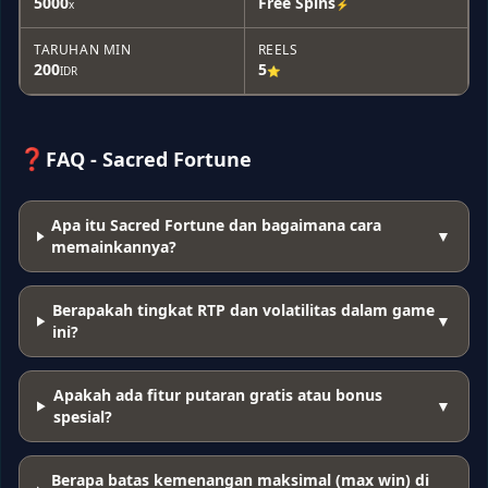
5000
Free Spins
x
⚡
TARUHAN MIN
REELS
200
5
IDR
⭐
❓
FAQ - Sacred Fortune
Apa itu Sacred Fortune dan bagaimana cara
▼
memainkannya?
Berapakah tingkat RTP dan volatilitas dalam game
▼
ini?
Apakah ada fitur putaran gratis atau bonus
▼
spesial?
Berapa batas kemenangan maksimal (max win) di