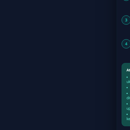
3
4
A
u
di
up
k