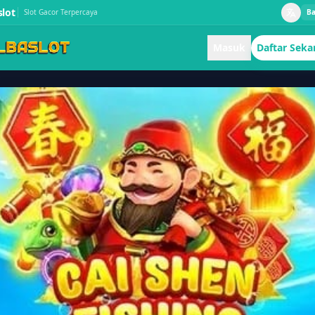
slot
Slot Gacor Terpercaya
B
Masuk
Daftar Seka