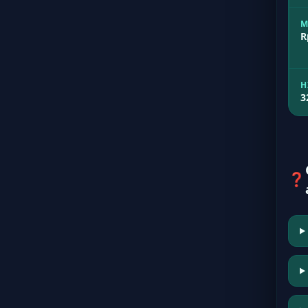
M
R
H
3
❓