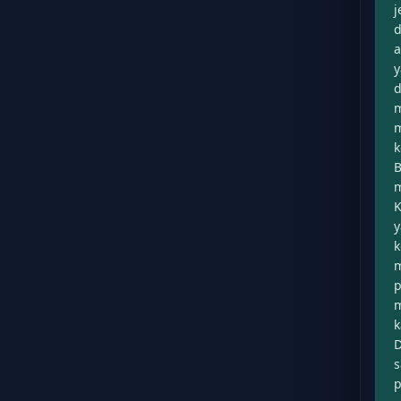
j
d
a
y
d
m
m
k
B
m
K
y
k
m
p
m
k
D
s
p