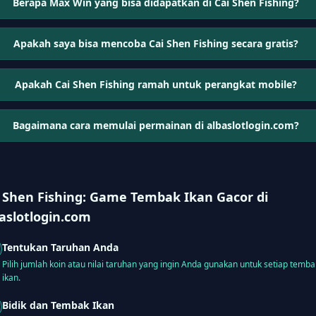
Berapa Max Win yang bisa didapatkan di Cai Shen Fishing?
Apakah saya bisa mencoba Cai Shen Fishing secara gratis?
Apakah Cai Shen Fishing ramah untuk perangkat mobile?
Bagaimana cara memulai permainan di albaslotlogin.com?
 Shen Fishing: Game Tembak Ikan Gacor di
aslotlogin.com
Tentukan Taruhan Anda
Pilih jumlah koin atau nilai taruhan yang ingin Anda gunakan untuk setiap temb
ikan.
Bidik dan Tembak Ikan