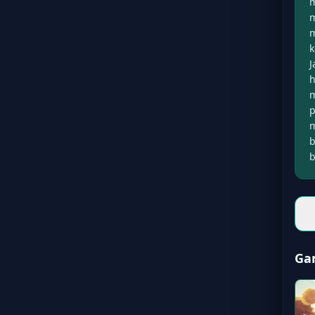
m
m
m
k
J
h
m
p
m
b
b
Ga